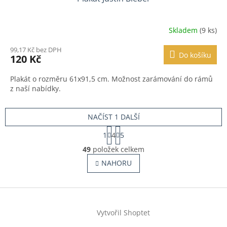
Skladem
(9 ks)
99,17 Kč bez DPH
Do košíku
120 Kč
Plakát o rozměru 61x91,5 cm. Možnost zarámování do rámů
z naší nabídky.
NAČÍST 1 DALŠÍ
S
1
4
5
t
O
r
49
položek celkem
v
á
l
NAHORU
n
á
k
o
d
v
Z
a
á
c
á
n
í
Vytvořil Shoptet
p
í
p
a