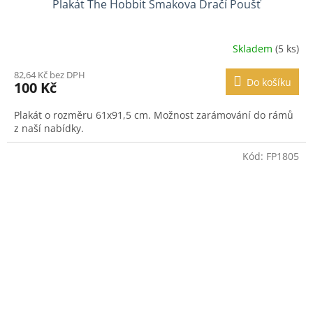
Plakát The Hobbit Šmakova Dračí Poušť
Skladem
(5 ks)
82,64 Kč bez DPH
Do košíku
100 Kč
Plakát o rozměru 61x91,5 cm. Možnost zarámování do rámů
z naší nabídky.
Kód:
FP1805