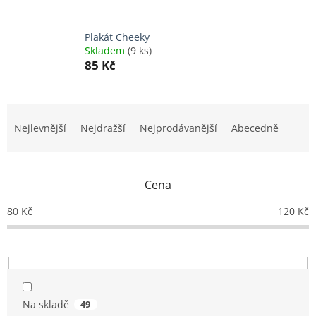
Plakát Cheeky
Skladem
(9 ks)
85 Kč
Ř
a
Nejlevnější
Nejdražší
Nejprodávanější
Abecedně
z
e
n
Cena
í
p
80
Kč
120
Kč
r
o
d
u
k
t
Na skladě
49
ů