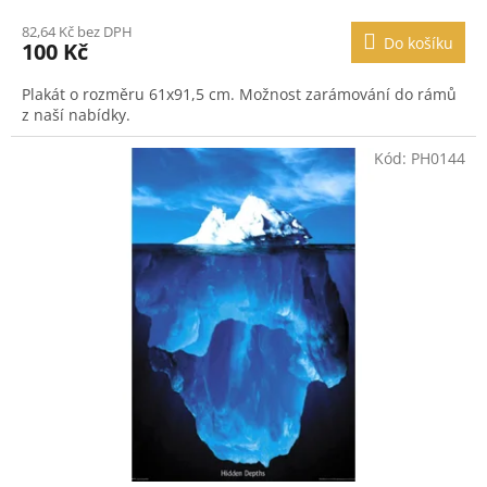
82,64 Kč bez DPH
Do košíku
100 Kč
Plakát o rozměru 61x91,5 cm. Možnost zarámování do rámů
z naší nabídky.
Kód:
PH0144