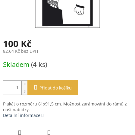
100 Kč
82,64 Kč bez DPH
Měrná
Skladem
(4 ks)
cena:
Přidat do košíku
Plakát o rozměru 61x91,5 cm. Možnost zarámování do rámů z
naší nabídky.
Detailní informace