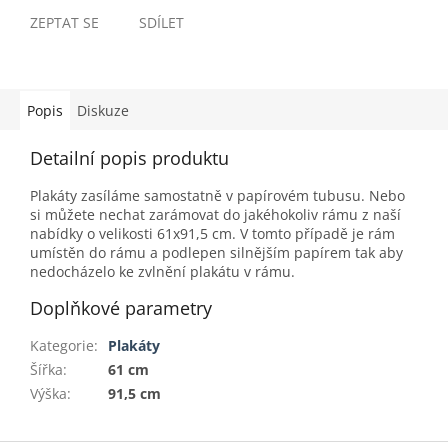
ZEPTAT SE
SDÍLET
Popis
Diskuze
Detailní popis produktu
Plakáty zasíláme samostatně v papírovém tubusu. Nebo
si můžete nechat zarámovat do jakéhokoliv rámu z naší
nabídky o velikosti 61x91,5 cm. V tomto případě je rám
umístěn do rámu a podlepen silnějším papírem tak aby
nedocházelo ke zvlnění plakátu v rámu.
Doplňkové parametry
Kategorie
:
Plakáty
Šířka
:
61 cm
Výška
:
91,5 cm