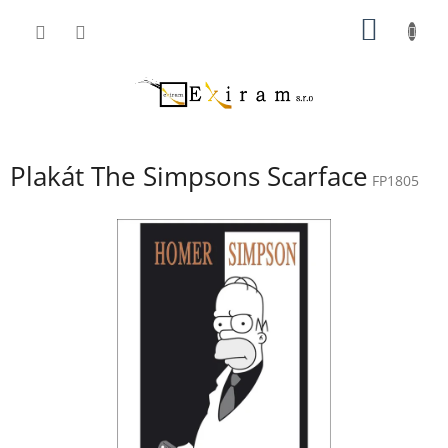
Přejít
NÁKUP
na
obsah
KOŠÍK
Plakát The Simpsons Scarface
FP1805