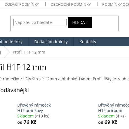
DODACÍ PODMÍNKY
OBCHODNÍ PODMÍNKY
PODMÍNKY OC
HLEDAT
í podmínky
Dodací podmínky
Kontakty
j
Profil H1F 12 mm
fil H1F 12 mm
 rámečky z lišty široké 12mm a hluboké 14mm. Profil lišty je zaobl
odávanější
Dřevěný rámeček
Dřevěný rámeč
H1F oranžový
H1F přírodní
Skladem
(>10 ks)
Skladem
(4 ks)
76 Kč
69 Kč
od
od