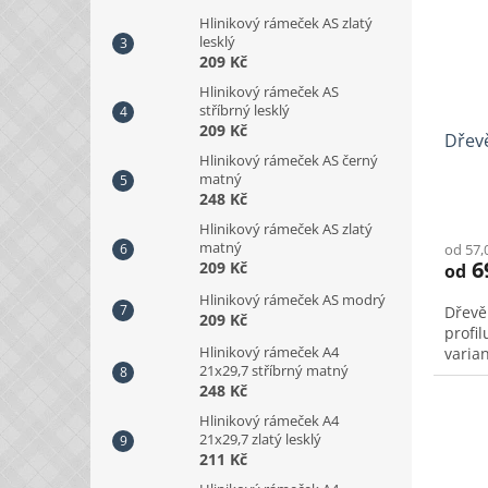
p
Hlinikový rámeček AS zlatý
lesklý
r
209 Kč
o
d
Hlinikový rámeček AS
stříbrný lesklý
u
209 Kč
Dřev
k
Hlinikový rámeček AS černý
t
matný
ů
248 Kč
Hlinikový rámeček AS zlatý
matný
od 57,
6
209 Kč
od
Hlinikový rámeček AS modrý
Dřevě
209 Kč
profi
Hlinikový rámeček A4
varian
21x29,7 stříbrný matný
248 Kč
Hlinikový rámeček A4
21x29,7 zlatý lesklý
211 Kč