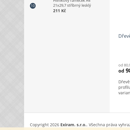
Hlinikový rámeček A4
21x29,7 stříbrný lesklý
211 Kč
Dřev
od 80,
9
od
Dřevě
profi
varian
Z
á
Copyright 2026
Exiram. s.r.o.
. Všechna práva vyhra
p