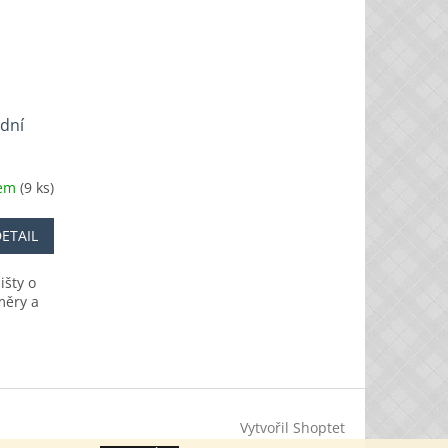
dní
dem
(9 ks)
ETAIL
išty o
měry a
Vytvořil Shoptet