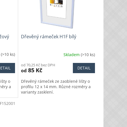
žový
Dřevěný rámeček H1F bílý
m
(>10 ks)
Skladem
(>10 ks)
od 70,25 Kč bez DPH
ETAIL
DETAIL
85 Kč
od
išty o
Dřevěný rámeček ze zaoblené lišty o
měry a
profilu 12 x 14 mm. Různé rozměry a
varianty zasklení.
F152001