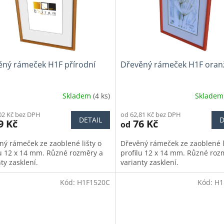
ěný rámeček H1F přírodní
Dřevěný rámeček H1F oran
Skladem
(4 ks)
Sklade
02 Kč bez DPH
od 62,81 Kč bez DPH
DETAIL
D
9 Kč
76 Kč
od
ný rámeček ze zaoblené lišty o
Dřevěný rámeček ze zaoblené l
lu 12 x 14 mm. Různé rozměry a
profilu 12 x 14 mm. Různé roz
ty zasklení.
varianty zasklení.
Kód:
H1F1520C
Kód:
H1