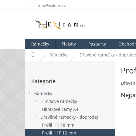
Přejít
info@exiram.cz
na
obsah
Rámečky
Plakáty
Pasparty
Obchodn
Domů
Rámečky
Dřevěné rámečky - doprode
P
Pro
o
Přeskočit
s
Kategorie
kategorie
t
Dřevěné
r
Rámečky
Nejpr
a
Hliníkové rámečky
n
Hliníkové rámy A4
n
í
Dřevěné rámečky - doprodej
p
Profil HK 18 mm
a
Profil H1F 12 mm