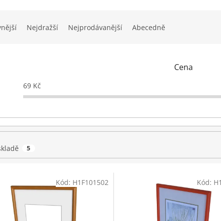
vnější
Nejdražší
Nejprodávanější
Abecedně
Cena
69
Kč
skladě
5
Kód:
H1F101502
Kód:
H