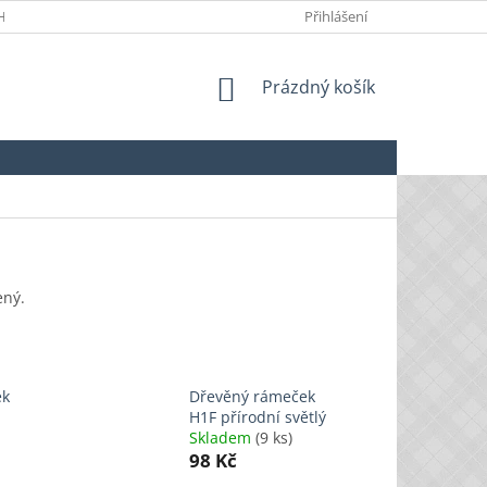
HRANY OSOBNÍCH ÚDAJŮ
Přihlášení
NÁKUPNÍ
Prázdný košík
KOŠÍK
ený.
ek
Dřevěný rámeček
H1F přírodní světlý
Skladem
(9 ks)
98 Kč