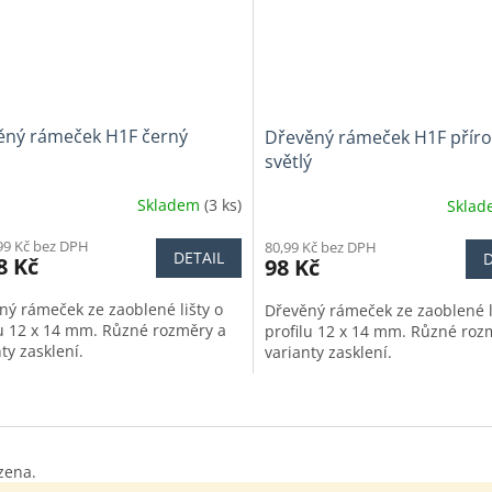
ěný rámeček H1F černý
Dřevěný rámeček H1F příro
světlý
Skladem
(3 ks)
Skla
99 Kč bez DPH
80,99 Kč bez DPH
DETAIL
D
8 Kč
98 Kč
ný rámeček ze zaoblené lišty o
Dřevěný rámeček ze zaoblené l
lu 12 x 14 mm. Různé rozměry a
profilu 12 x 14 mm. Různé roz
ty zasklení.
varianty zasklení.
O
v
l
á
zena.
d