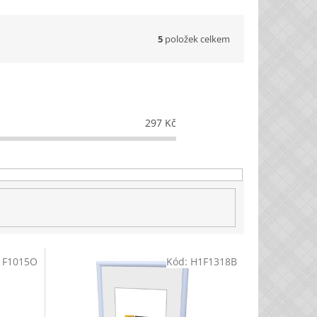
5
položek celkem
297
Kč
1F1015O
Kód:
H1F1318B