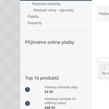
n
Plastové rámečky
e
Ř
Plastové rámy - Výprodej
l
a
Nejle
Plakáty
z
e
Pasparty
n
í
p
Přijímáme online platby
r
o
d
u
k
t
Na 
ů
Top 10 produktů
V
Plastový rámeček zlatý
54 Kč
ý
p
Hlinikový rámeček AS
i
stříbrný matný
248 Kč
s