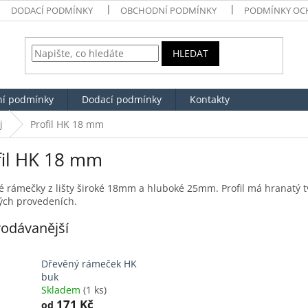
DODACÍ PODMÍNKY
OBCHODNÍ PODMÍNKY
PODMÍNKY OC
HLEDAT
í podmínky
Dodací podmínky
Kontakty
j
Profil HK 18 mm
fil HK 18 mm
 rámečky z lišty široké 18mm a hluboké 25mm. Profil má hranatý tv
ých provedeních.
odávanější
Dřevěný rámeček HK
buk
Skladem
(1 ks)
171 Kč
od