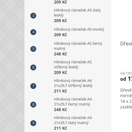
209 Kč
s
Hlinikový rámeček AS zlatý
p
lesklý
r
209 Kč
o
Hlinikový rámeček AS modrý
d
209 Kč
u
k
Dřev
Hlinikový rámeček AS černý
matný
t
248 Kč
ů
Hlinikový rámeček AS
stříbrný lesklý
209 Kč
od 141
1
od
Hlinikový rámeček A4
21x29,7 stříbrný lesklý
Dřevě
211 Kč
mírně
Hlinikový rámeček A4
18 x 
21x29,7 černý matný
zaskle
248 Kč
Hlinikový rámeček A4
21x29,7 zlatý matný
211 Kč