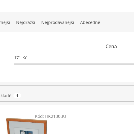
vnější
Nejdražší
Nejprodávanější
Abecedně
Cena
171
Kč
skladě
1
Kód:
HK2130BU