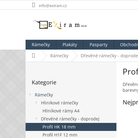
Přejít
info@exiram.cz
na
obsah
Rámečky
Plakáty
Pasparty
Obchodn
Domů
Rámečky
Dřevěné rámečky - doprode
P
Pro
o
Přeskočit
s
Kategorie
kategorie
t
Dřevěné
barevn
r
Rámečky
a
Nejpr
Hliníkové rámečky
n
Hliníkové rámy A4
n
í
Dřevěné rámečky - doprodej
p
Profil HK 18 mm
a
Profil H1F 12 mm