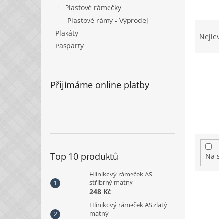
n
Plastové rámečky
e
Plastové rámy - Výprodej
l
Ř
Plakáty
a
Nejle
z
Pasparty
e
n
í
Přijímáme online platby
p
r
o
d
u
k
t
Top 10 produktů
Na 
ů
Hlinikový rámeček AS
stříbrný matný
V
248 Kč
ý
p
Hlinikový rámeček AS zlatý
matný
i