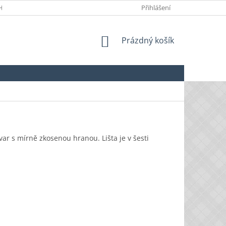
HRANY OSOBNÍCH ÚDAJŮ
Přihlášení
NÁKUPNÍ
Prázdný košík
KOŠÍK
ar s mírně zkosenou hranou. Lišta je v šesti