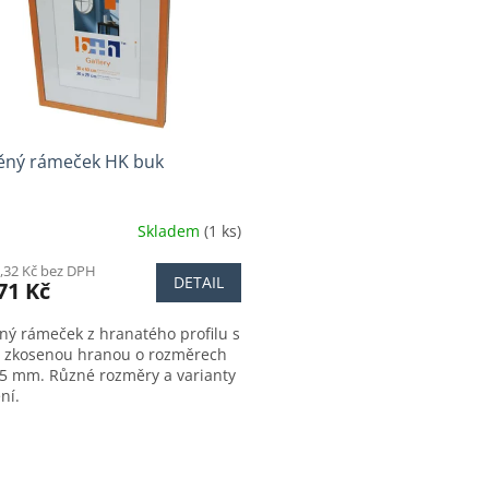
ěný rámeček HK buk
Skladem
(1 ks)
,32 Kč bez DPH
DETAIL
71 Kč
ný rámeček z hranatého profilu s
 zkosenou hranou o rozměrech
25 mm. Různé rozměry a varianty
ní.
O
v
l