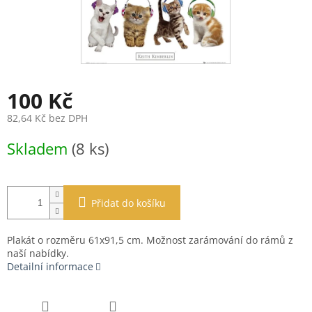
100 Kč
82,64 Kč bez DPH
Měrná
Skladem
(8 ks)
cena:
Přidat do košíku
Plakát o rozměru 61x91,5 cm. Možnost zarámování do rámů z
naší nabídky.
Detailní informace