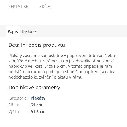
ZEPTAT SE
SDÍLET
Popis
Diskuze
Detailní popis produktu
Plakáty zasíláme samostatně v papírovém tubusu. Nebo
si můžete nechat zarámovat do jakéhokoliv rámu z naší
nabídky o velikosti 61x91,5 cm. V tomto případě je rám
umístěn do rámu a podlepen silnějším papírem tak aby
nedocházelo ke zvlnění plakátu v rámu.
Doplňkové parametry
Kategorie
:
Plakáty
Šířka
:
61 cm
Výška
:
91,5 cm