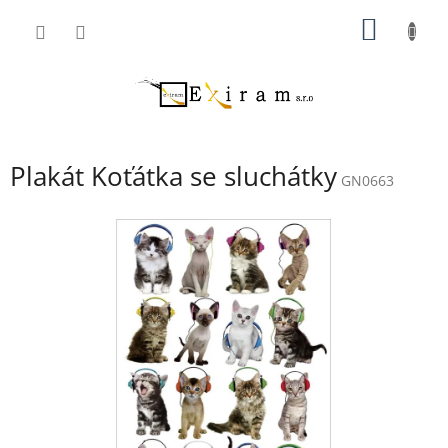
Přejít
NÁKUP
na
obsah
KOŠÍK
Plakát Koťátka se sluchátky
GN0663