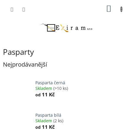
Přejít
NÁKUP
na
obsah
KOŠÍK
Pasparty
Nejprodávanější
Pasparta černá
Skladem
(>10 ks)
11 Kč
od
Pasparta bílá
Skladem
(2 ks)
11 Kč
od