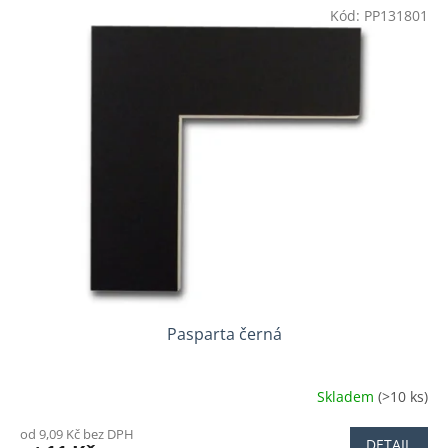
Kód:
PP131801
Pasparta černá
Skladem
(>10 ks)
od 9,09 Kč bez DPH
DETAIL