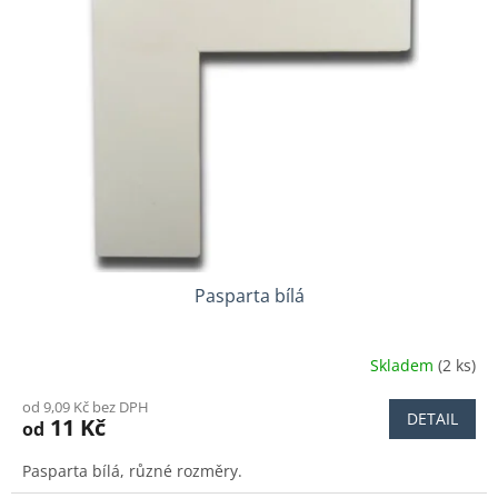
i
s
p
r
o
d
u
k
t
ů
Pasparta bílá
Skladem
(2 ks)
od 9,09 Kč bez DPH
DETAIL
11 Kč
od
Pasparta bílá, různé rozměry.