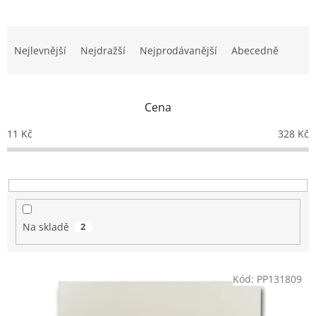
Ř
a
Nejlevnější
Nejdražší
Nejprodávanější
Abecedně
z
e
n
Cena
í
p
11
Kč
328
Kč
r
o
d
u
k
t
Na skladě
2
ů
V
Kód:
PP131809
ý
p