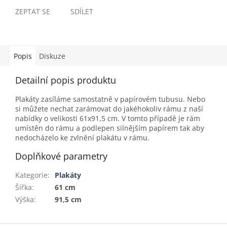
ZEPTAT SE
SDÍLET
Popis
Diskuze
Detailní popis produktu
Plakáty zasíláme samostatně v papírovém tubusu. Nebo
si můžete nechat zarámovat do jakéhokoliv rámu z naší
nabídky o velikosti 61x91,5 cm. V tomto případě je rám
umístěn do rámu a podlepen silnějším papírem tak aby
nedocházelo ke zvlnění plakátu v rámu.
Doplňkové parametry
Kategorie
:
Plakáty
Šířka
:
61 cm
Výška
:
91,5 cm