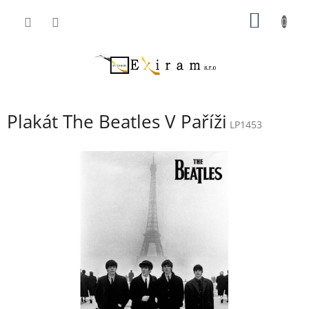
Přejít
NÁKUP
na
obsah
KOŠÍK
Plakát The Beatles V Paříži
LP1453