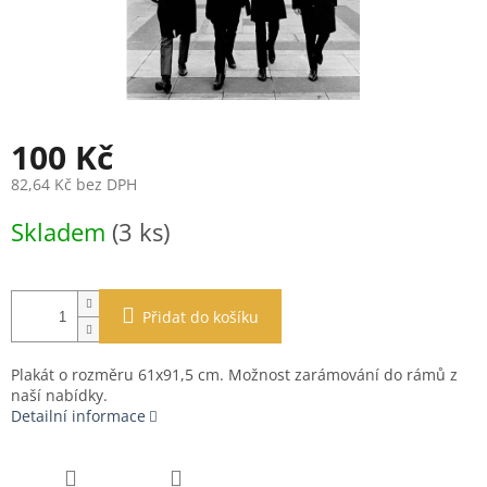
100 Kč
82,64 Kč bez DPH
Měrná
Skladem
(3 ks)
cena:
Přidat do košíku
Plakát o rozměru 61x91,5 cm. Možnost zarámování do rámů z
naší nabídky.
Detailní informace