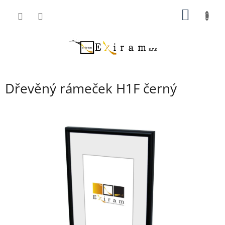
Přejít
NÁKUP
na
obsah
KOŠÍK
Dřevěný rámeček H1F černý