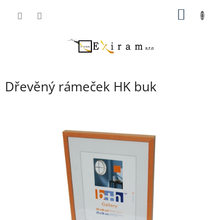
Přejít
NÁKUP
na
obsah
KOŠÍK
Dřevěný rámeček HK buk