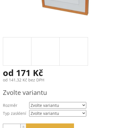
od
171 Kč
od
141,32 Kč
bez DPH
Měrná
Zvolte variantu
cena:
Rozměr
Typ zasklení