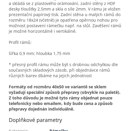
a skládá se z plastového orámování, zadní stěny z HDF
desky tloušťky 2,5mm a skla o síle 2mm. V rámu je vložen
prezentační papírový tisk. Zadní stěna u malých rámů do
rozměru 18x24 (včetně) je opatřena opěrnou nohou pro
možnost postavení rámečku např. na stůl. Zavěšení rámů
je možné horizontálně i vertikálně.
Profil rámů:
šířka 0,9 mm; hloubka 1,75 mm
* přesný profil rámu může být s drobnou odchylkou dle
současných skladových zásob, při objednávce rámů
různých barev dbáme na jejich jednotnost
Formáty od rozměru 40x50 ve variantě se sklem
vyžadují speciální způsob přepravy (obvykle na paletě).
Z toho důvodu je možné tyto rámy objednat pouze
telefonicky nebo emailem, kdy bude cena a způsob
přepravy dojednán individuálně.
Doplňkové parametry
Kategorie
:
Rámečky