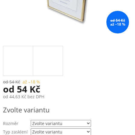
od 54 Kč
až –18 %
od 54 Kč
až –18 %
od
54 Kč
od
44,63 Kč
bez DPH
Měrná
Zvolte variantu
cena:
Rozměr
Typ zasklení