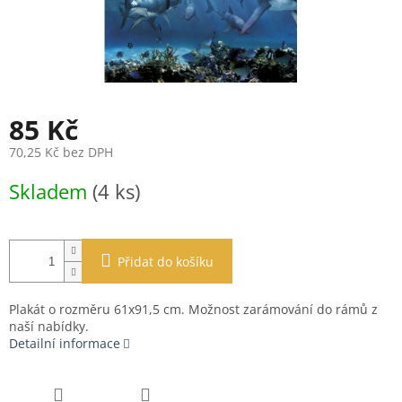
85 Kč
70,25 Kč bez DPH
Měrná
Skladem
(4 ks)
cena:
Přidat do košíku
Plakát o rozměru 61x91,5 cm. Možnost zarámování do rámů z
naší nabídky.
Detailní informace