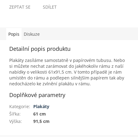
ZEPTAT SE
SDÍLET
Popis
Diskuze
Detailní popis produktu
Plakáty zasíláme samostatně v papírovém tubusu. Nebo
si můžete nechat zarámovat do jakéhokoliv rámu z naší
nabídky o velikosti 61x91,5 cm. V tomto případě je rám
umístěn do rámu a podlepen silnějším papírem tak aby
nedocházelo ke zvlnění plakátu v rámu.
Doplňkové parametry
Kategorie
:
Plakáty
Šířka
:
61 cm
Výška
:
91,5 cm