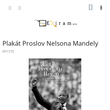
Přejít
NÁKUP
na
obsah
KOŠÍK
Plakát Proslov Nelsona Mandely
FP1775