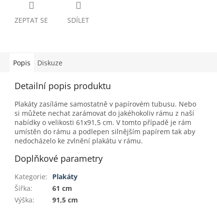
ZEPTAT SE
SDÍLET
Popis
Diskuze
Detailní popis produktu
Plakáty zasíláme samostatně v papírovém tubusu. Nebo
si můžete nechat zarámovat do jakéhokoliv rámu z naší
nabídky o velikosti 61x91,5 cm. V tomto případě je rám
umístěn do rámu a podlepen silnějším papírem tak aby
nedocházelo ke zvlnění plakátu v rámu.
Doplňkové parametry
Kategorie
:
Plakáty
Šířka
:
61 cm
Výška
:
91,5 cm