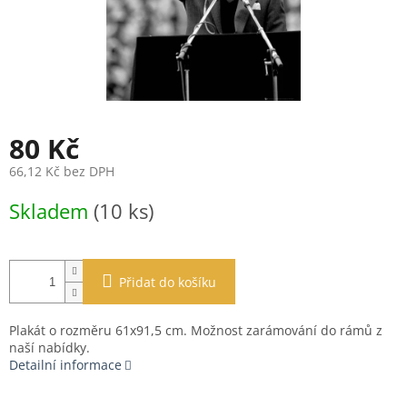
80 Kč
66,12 Kč bez DPH
Měrná
Skladem
(10 ks)
cena:
Přidat do košíku
Plakát o rozměru 61x91,5 cm. Možnost zarámování do rámů z
naší nabídky.
Detailní informace