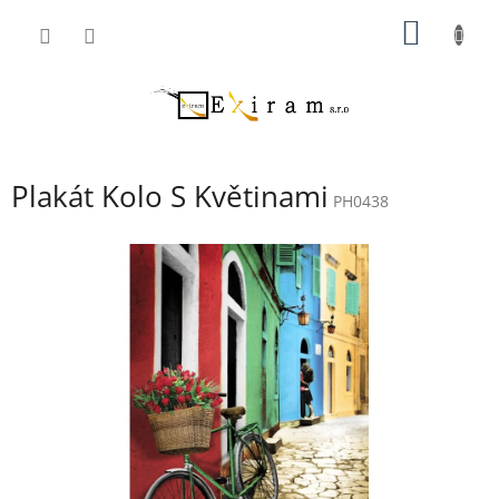
Přejít
NÁKUP
na
obsah
KOŠÍK
Plakát Kolo S Květinami
PH0438