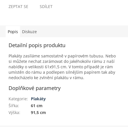
ZEPTAT SE
SDÍLET
Popis
Diskuze
Detailní popis produktu
Plakáty zasíláme samostatně v papírovém tubusu. Nebo
si můžete nechat zarámovat do jakéhokoliv rámu z naší
nabídky o velikosti 61x91,5 cm. V tomto případě je rám
umístěn do rámu a podlepen silnějším papírem tak aby
nedocházelo ke zvlnění plakátu v rámu.
Doplňkové parametry
Kategorie
:
Plakáty
Šířka
:
61 cm
Výška
:
91,5 cm