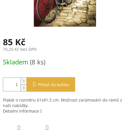
85 Kč
70,25 Kč bez DPH
Měrná
Skladem
(8 ks)
cena:
Přidat do košíku
Plakát o rozměru 61x91,5 cm. Možnost zarámování do rámů z
naší nabídky.
Detailní informace