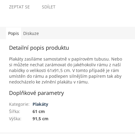
ZEPTAT SE
SDÍLET
Popis
Diskuze
Detailní popis produktu
Plakáty zasíláme samostatně v papírovém tubusu. Nebo
si můžete nechat zarámovat do jakéhokoliv rámu z naší
nabídky o velikosti 61x91,5 cm. V tomto případě je rám
umístěn do rámu a podlepen silnějším papírem tak aby
nedocházelo ke zvlnění plakátu v rámu.
Doplňkové parametry
Kategorie
:
Plakáty
Šířka
:
61 cm
Výška
:
91,5 cm