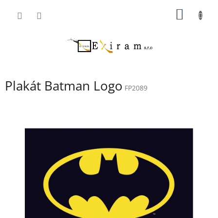
Přejít
NÁKUP
na
obsah
KOŠÍK
Plakát Batman Logo
FP2089